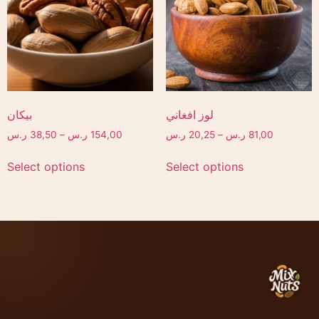
لوز افغاني
بيكان
ر.س
38,50
–
ر.س
154,00
ر.س
20,25
–
ر.س
81,00
Select options
Select options