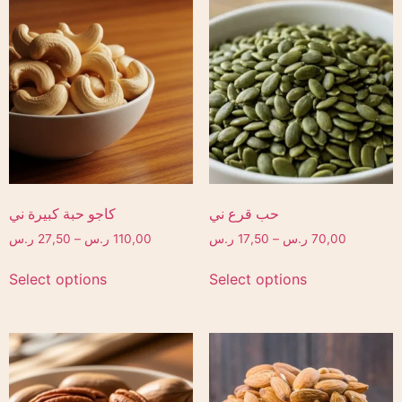
حب قرع ني
كاجو حبة كبيرة ني
ر.س
27,50
–
ر.س
110,00
ر.س
17,50
–
ر.س
70,00
Select options
Select options