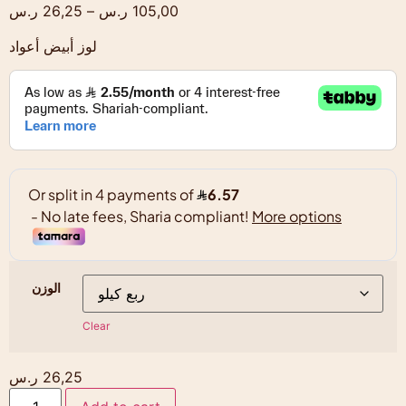
ر.س
26,25
–
ر.س
105,00
لوز أبيض أعواد
الوزن
Clear
ر.س
26,25