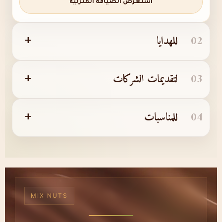
استعرض الضيافة المنزلية
02
للهدايا
+
03
لتقديمات الشركات
+
04
للمناسبات
+
MIX NUTS