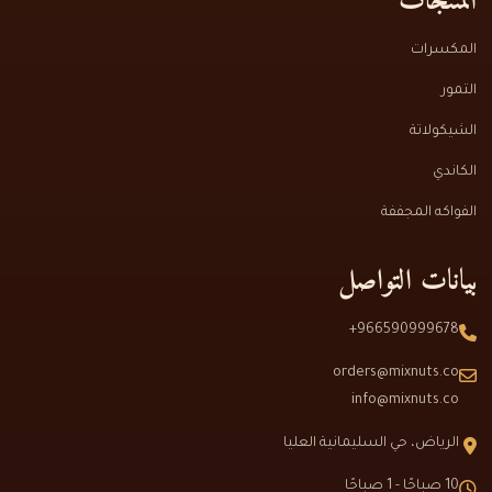
المنتجات
المكسرات
التمور
الشيكولاتة
الكاندي
الفواكه المجففة
بيانات التواصل
966590999678+
orders@mixnuts.co
info@mixnuts.co
الرياض، حي السليمانية العليا
10 صباحًا - 1 صباحًا