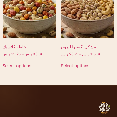
مشكل اكسترا ليمون
خلطة كلاسيك
115,00
ر.س
–
28,75
ر.س
93,00
ر.س
–
23,25
ر.س
Select options
Select options