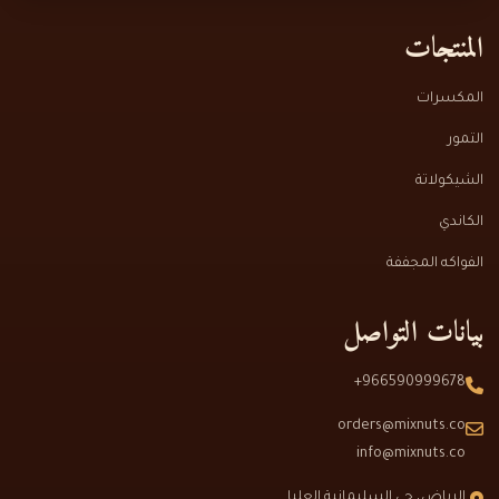
المنتجات
المكسرات
التمور
الشيكولاتة
الكاندي
الفواكه المجففة
بيانات التواصل
966590999678+
orders@mixnuts.co
info@mixnuts.co
الرياض، حي السليمانية العليا