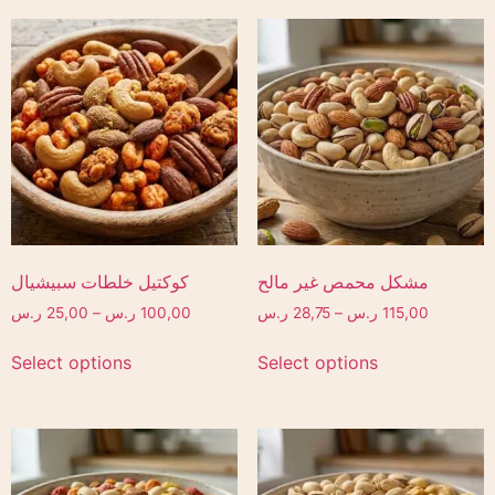
مشكل محمص غير مالح
كوكتيل خلطات سبيشيال
115,00
ر.س
–
28,75
ر.س
100,00
ر.س
–
25,00
ر.س
Select options
Select options