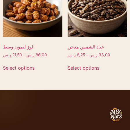
عباد الشمس مدخن
لوز ليمون وسط
33,00
ر.س
–
8,25
ر.س
86,00
ر.س
–
21,50
ر.س
Select options
Select options