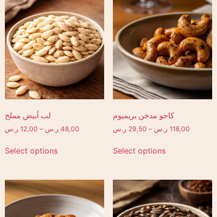
كاجو مدخن بريميوم
لب أبيض مملح
118,00
ر.س
–
29,50
ر.س
48,00
ر.س
–
12,00
ر.س
Select options
Select options