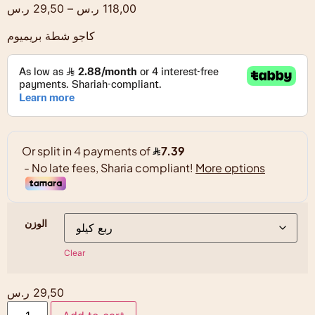
118,00
ر.س
–
29,50
ر.س
كاجو شطة بريميوم
الوزن
Clear
29,50
ر.س