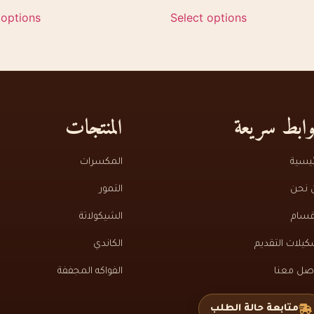
 options
Select options
ابط سريعة
المنتجات
ئيسية
المكسرات
 نحن
التمور
قسام
الشيكولاتة
يلات التقديم
الكاندي
اصل معنا
الفواكه المجففة
متابعة حالة الطلب