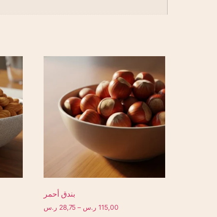
بندق أحمر
115,00
ر.س
–
28,75
ر.س