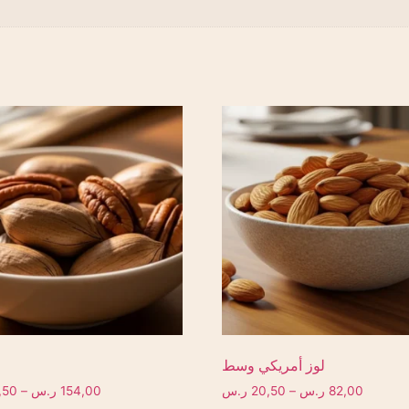
لوز أمريكي وسط
82,00
ر.س
–
20,50
ر.س
154,00
ر.س
–
,50