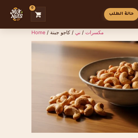
0
حالة الطلب
مكسرات
/
ني
/ كاجو جبنة
/
Home