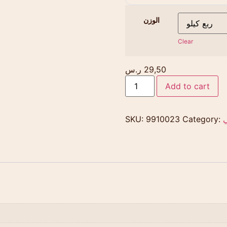
الوزن
Clear
29,50
ر.س
Add to cart
SKU:
9910023
Category: