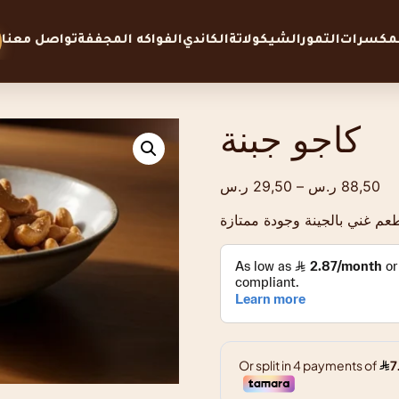
لمكسرات
التمور
الشيكولاتة
الكاندي
الفواكه المجففة
تواصل معنا
كاجو جبنة
88,50
ر.س
–
29,50
ر.س
عم غني بالجينة وجودة ممتازة