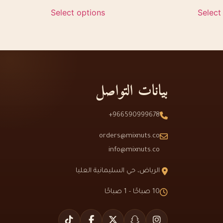
Select options
Select
بيانات التواصل
966590999678+
orders@mixnuts.co
info@mixnuts.co
الرياض، حي السليمانية العليا
10 صباحًا - 1 صباحًا