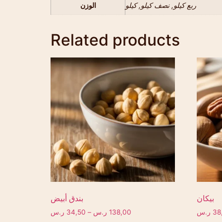
ربع كيلو, نصف كيلو, كيلو
الوزن
Related products
بيكان
بندق أبيض
38
ر.س
138,00
ر.س
–
34,50
ر.س