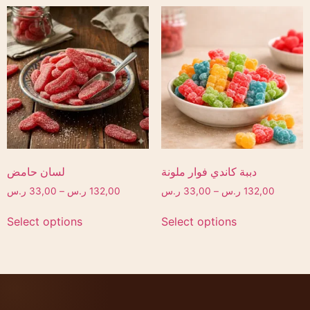
دببة كاندي فوار ملونة
لسان حامض
132,00
ر.س
–
33,00
ر.س
132,00
ر.س
–
33,00
ر.س
Select options
Select options