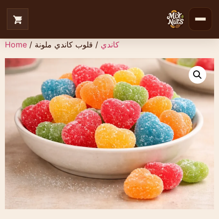
كاندي
/ قلوب كاندي ملونة
/
Home