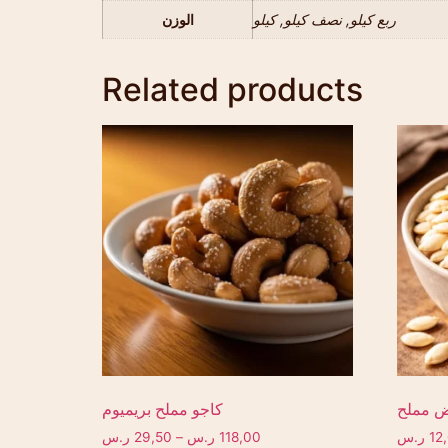
ربع كيلو, نصف كيلو, كيلو
الوزن
Related products
ض مملح
كاجو مملح بريميوم
12
ر.س
118,00
ر.س
–
29,50
ر.س