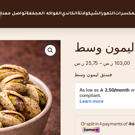
لمكسرات
التمور
الشيكولاتة
الكاندي
الفواكه المجففة
تواصل معنا
ليمون وسط
103,00
ر.س
–
25,75
ر.س
فستق ليمون وسط