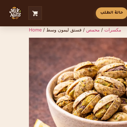
حالة الطلب
مكسرات
/
محمص
/ فستق ليمون وسط
/
Home