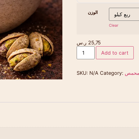
الوزن
Clear
25,75
ر.س
Add to cart
حمص
Category:
N/A
SKU: