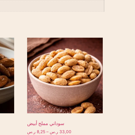
سوداني مملح أبيض
33,00
ر.س
–
8,25
ر.س