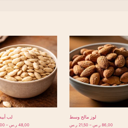
لوز مالح وسط
لب أبي
86,00
ر.س
–
21,50
ر.س
48,00
ر.س
–
,00