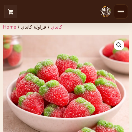
كاندي
/ فراولة كاندي
/
Home