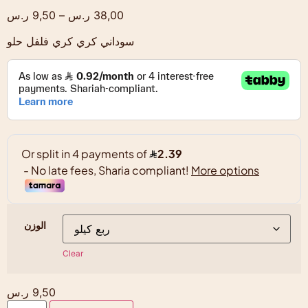
38,00
ر.س
–
9,50
ر.س
سوداني كري كري فلفل حلو
الوزن
Clear
9,50
ر.س