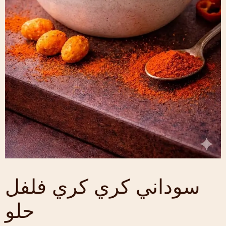
سوداني كري كري فلفل
حلو