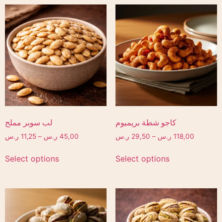
كاجو شطة بريميوم
لب سوبر مملح
118,00
ر.س
–
29,50
ر.س
45,00
ر.س
–
11,25
ر.س
Select options
Select options