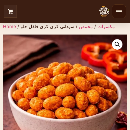
مكسرات
/
محمص
/ سوداني كري كري فلفل حلو
/
Home