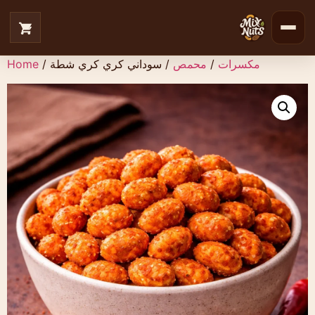
مكسرات
/
محمص
/ سوداني كري كري شطة
/
Home