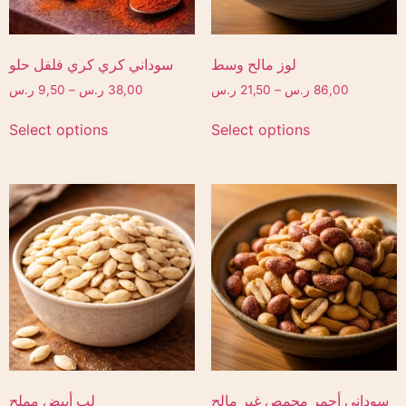
لوز مالح وسط
سوداني كري كري فلفل حلو
86,00
ر.س
–
21,50
ر.س
38,00
ر.س
–
9,50
ر.س
Select options
Select options
سوداني أحمر محمص غير مالح
لب أبيض مملح