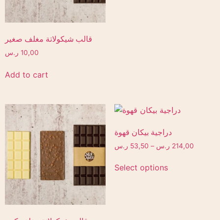
قالب شيكولاتة مغلف صغير
10,00
ر.س
Add to cart
دراجية بيكان قهوة
214,00
ر.س
–
53,50
ر.س
Select options