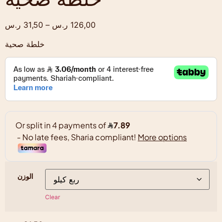
126,00
ر.س
–
31,50
ر.س
خلطة صحية
الوزن
Clear