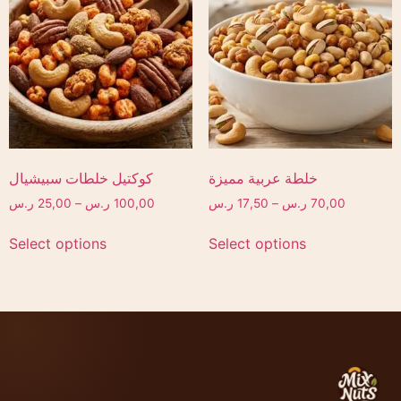
خلطة عربية مميزة
كوكتيل خلطات سبيشيال
70,00
ر.س
–
17,50
ر.س
100,00
ر.س
–
25,00
ر.س
Select options
Select options