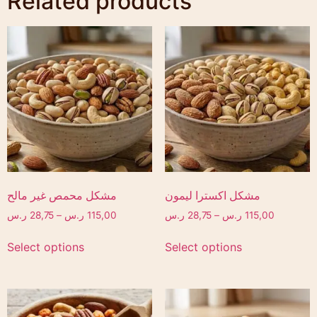
Related products
مشكل اكسترا ليمون
مشكل محمص غير مالح
115,00
ر.س
–
28,75
ر.س
115,00
ر.س
–
28,75
ر.س
Select options
Select options