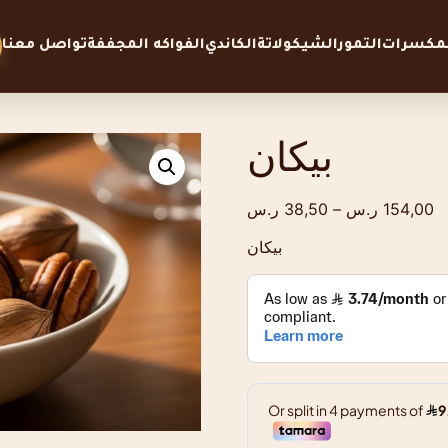
لمكسرات
التمور
الشيكولاتة
الكاندي
الفواكه المجففة
تواصل معنا
بيكان
154,00
ر.س
–
38,50
ر.س
بيكان