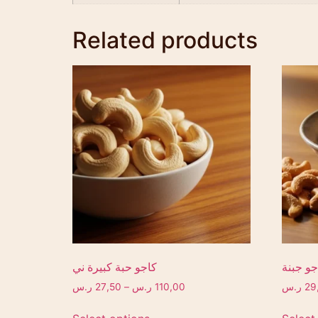
Related products
جو جبنة
كاجو حبة كبيرة ني
29
ر.س
110,00
ر.س
–
27,50
ر.س