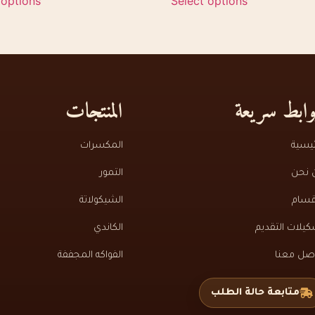
 options
Select options
ابط سريعة
المنتجات
ئيسية
المكسرات
 نحن
التمور
قسام
الشيكولاتة
يلات التقديم
الكاندي
اصل معنا
الفواكه المجففة
متابعة حالة الطلب