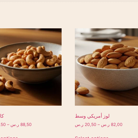
لوز أمريكي وسط
كا
82,00
ر.س
–
20,50
ر.س
88,50
ر.س
–
,50