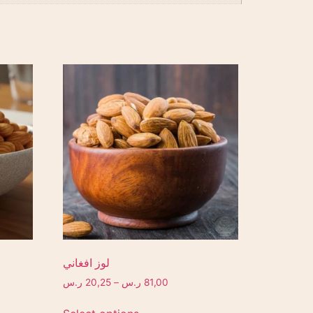
لوز افغاني
81,00
ر.س
–
20,25
ر.س