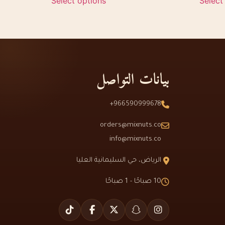
Select options
Select
بيانات التواصل
966590999678+
orders@mixnuts.co
info@mixnuts.co
الرياض، حي السليمانية العليا
10 صباحًا - 1 صباحًا