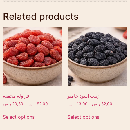
Related products
زبيب اسود جامبو
فراولة مجففة
52,00
ر.س
–
13,00
ر.س
82,00
ر.س
–
20,50
ر.س
Select options
Select options