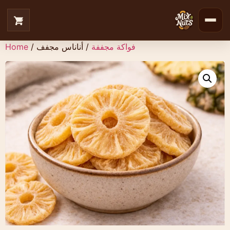
فواكة مجففة
/ أناناس مجفف
/
Home