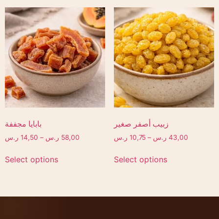
زبيب أصفر صغير
بابايا مجففة
43,00
ر.س
–
10,75
ر.س
58,00
ر.س
–
14,50
ر.س
Select options
Select options