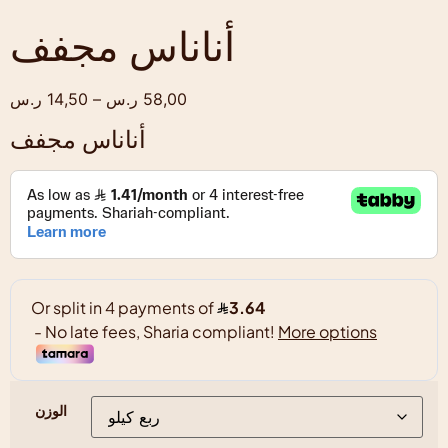
أناناس مجفف
58,00
ر.س
–
14,50
ر.س
أناناس مجفف
الوزن