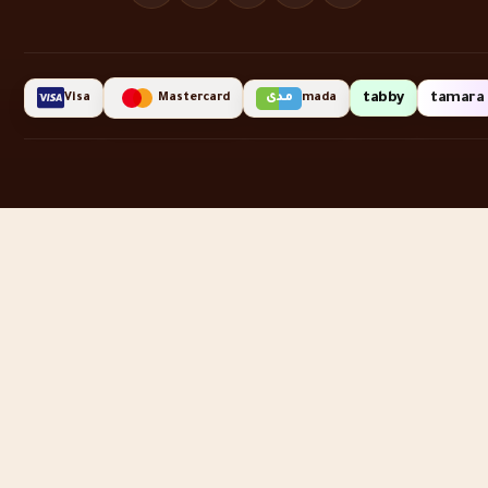
tabby
tamara
مدى
Visa
Mastercard
mada