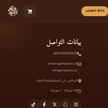
حالة الطلب
بيانات التواصل
966590999678+
orders@mixnuts.co
info@mixnuts.co
الرياض، حي السليمانية العليا
10 صباحًا - 1 صباحًا