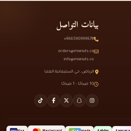
بيانات التواصل
966590999678+
orders@mixnuts.co
info@mixnuts.co
الرياض، حي السليمانية العليا
10 صباحًا - 1 صباحًا