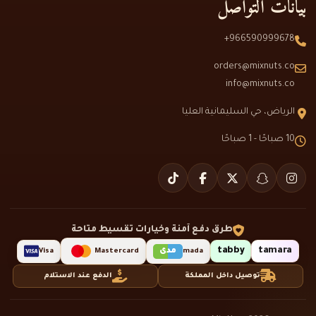
بيانات التواصل
966590999678+
orders@mixnuts.co
info@mixnuts.co
الرياض، حي السليمانية العليا
10 صباحًا - 1 صباحًا
طرق دفع آمنة وخيارات تقسيط متاحة
tabby
tamara
مدى
Visa
Mastercard
mada
توصيل داخل المملكة
الدفع عند الاستلام