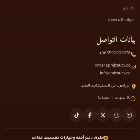
الكاندي
الفواكه المجففة
بيانات التواصل
966590999678+
orders@mixnuts.co
info@mixnuts.co
الرياض، حي السليمانية العليا
10 صباحًا - 1 صباحًا
طرق دفع آمنة وخيارات تقسيط متاحة